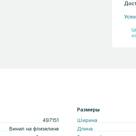
Дост
Усло
Ц
о
Размеры
497151
Ширина
Винил на флизелине
Длина