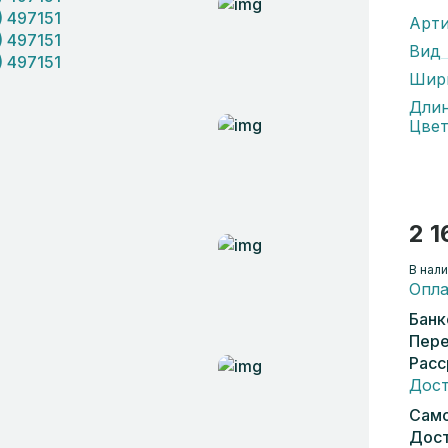
Арти
Вид
Шир
Дли
Цвет
2 1
В нали
Опла
Банк
Пере
Расс
Дост
Само
Дост