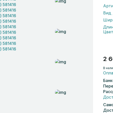
Арти
Вид
Шир
Дли
Цвет
2 6
В нали
Опла
Банк
Пере
Расс
Дост
Само
Дост