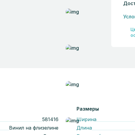
Дост
Усло
Ц
о
Размеры
581416
Ширина
Винил на флизелине
Длина