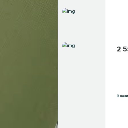
2 5
В нали