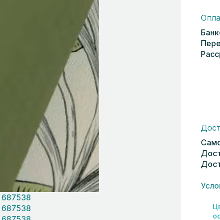
Опла
Банк
Пере
Расс
Дост
Само
Дост
Дост
Усло
Ц
о