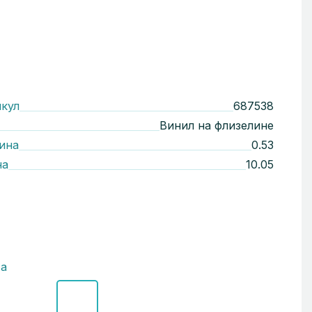
кул
687538
Винил на флизелине
ина
0.53
на
10.05
а