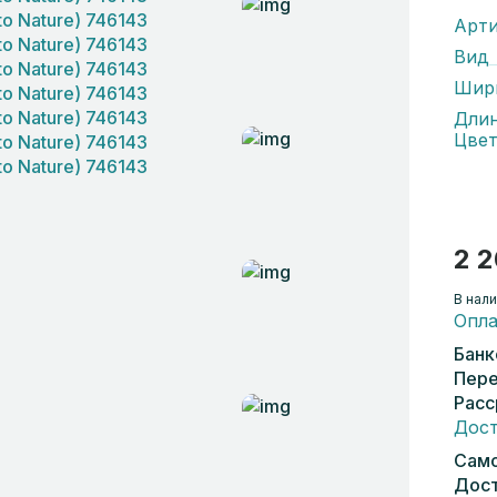
Арти
Вид
Шир
Дли
Цвет
2 2
В нали
Опла
Банк
Пере
Расс
Дост
Само
Дост