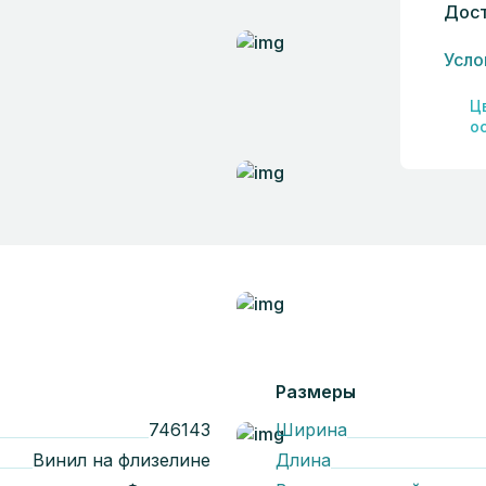
Дост
Усло
Ц
о
Размеры
746143
Ширина
Винил на флизелине
Длина