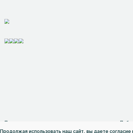
Пользовательское соглашение
Публ
Разработка сайта — интернет-компания «И
Продолжая использовать наш сайт, вы даете согласие