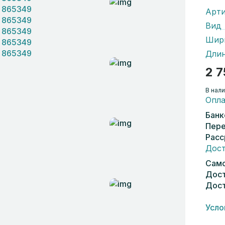
Арти
Вид
Шир
Дли
2 7
В нали
Опла
Банк
Пере
Расс
Дост
Само
Дост
Дост
Усло