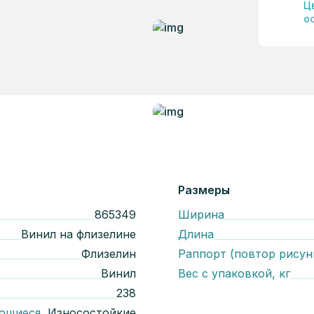
Ц
о
Размеры
865349
Ширина
Винил на флизелине
Длина
Флизелин
Раппорт (повтор рисун
Винил
Вес с упаковкой, кг
238
ющиеся
, Износостойкие