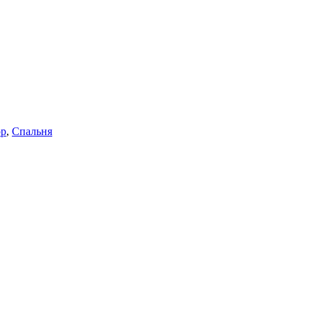
ор
,
Спальня