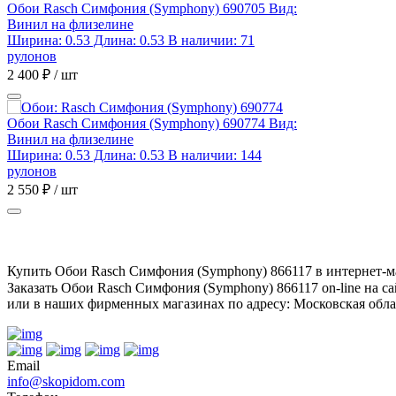
Обои Rasch Симфония (Symphony) 690705
Вид:
Винил на флизелине
Ширина: 0.53 Длина: 0.53
В наличии: 71
рулонов
2 400 ₽ / шт
Обои Rasch Симфония (Symphony) 690774
Вид:
Винил на флизелине
Ширина: 0.53 Длина: 0.53
В наличии: 144
рулонов
2 550 ₽ / шт
Купить Обои Rasch Симфония (Symphony) 866117 в интернет-ма
Заказать Обои Rasch Симфония (Symphony) 866117 on-line на с
или в наших фирменных магазинах по адресу: Московская облас
Email
info@skopidom.com