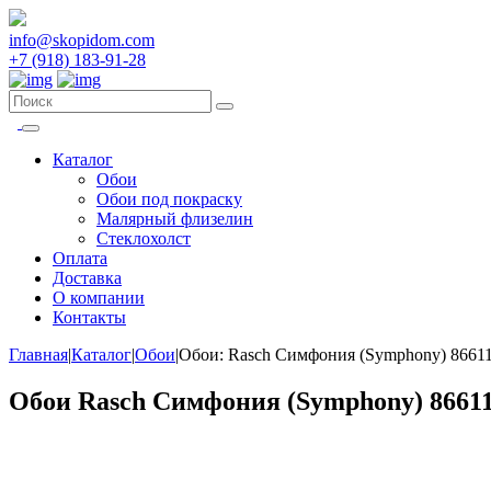
info@skopidom.com
+7 (918) 183-91-28
Каталог
Обои
Обои под покраску
Малярный флизелин
Стеклохолст
Оплата
Доставка
О компании
Контакты
Главная
|
Каталог
|
Обои
|
Обои: Rasch Симфония (Symphony) 8661
Обои Rasch Симфония (Symphony) 8661