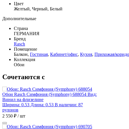
Цвет
Желтый, Черный, Белый
Дополнительные
Страна
ГЕРМАНИЯ
Бренд
Rasch
Помещение
Балкон,
Гостиная
,
Кабинет/офис
,
Кухня
,
Прихожая/корид
Коллекция
Обои
Сочетаются с
Обои Rasch Симфония (Symphony) 688054
Вид:
Винил на флизелине
Ширина: 0.53 Длина: 0.53
В наличии: 87
рулонов
2 550 ₽ / шт