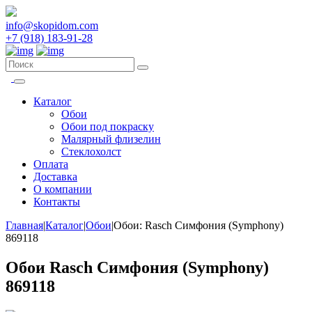
info@skopidom.com
+7 (918) 183-91-28
Каталог
Обои
Обои под покраску
Малярный флизелин
Стеклохолст
Оплата
Доставка
О компании
Контакты
Главная
|
Каталог
|
Обои
|
Обои: Rasch Симфония (Symphony)
869118
Обои Rasch Симфония (Symphony)
869118