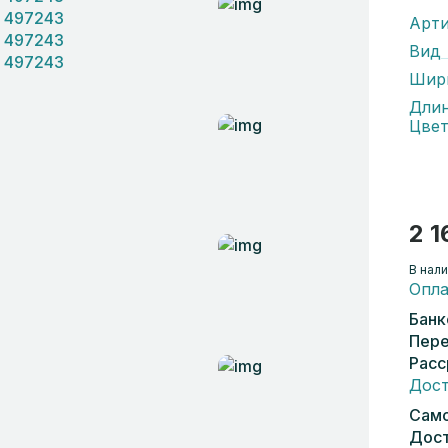
Арти
Вид
Шир
Дли
Цвет
2 1
В нали
Опла
Банк
Пере
Расс
Дост
Само
Дост