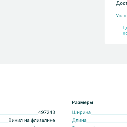
Дост
Усло
Ц
о
Размеры
497243
Ширина
Винил на флизелине
Длина