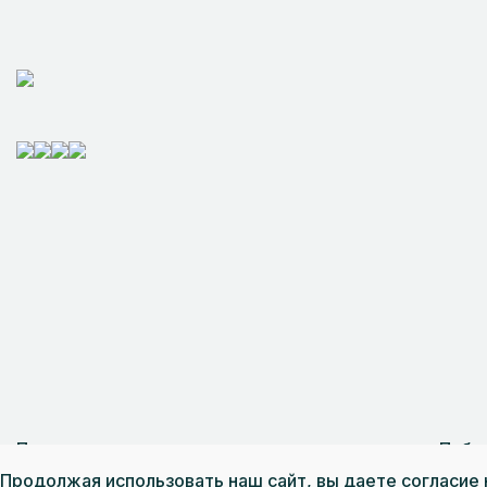
Пользовательское соглашение
Публ
Разработка сайта — интернет-компания «И
Продолжая использовать наш сайт, вы даете согласие