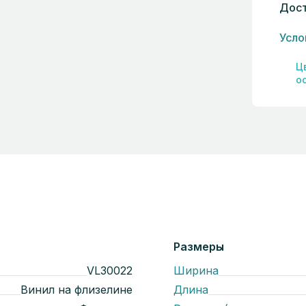
Дост
Усло
Ц
о
Размеры
VL30022
Ширина
Винил на флизелине
Длина