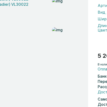
Арти
Вид
Шир
Дли
Цвет
5 2
В нали
Опла
Банк
Пере
Расс
Дост
Само
Дост