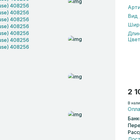
Арти
Вид
Шир
Дли
Цвет
2 1
В нали
Опла
Банк
Пере
Расс
Дост