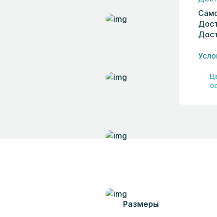
Само
Дост
Дост
Усло
Ц
о
Размеры