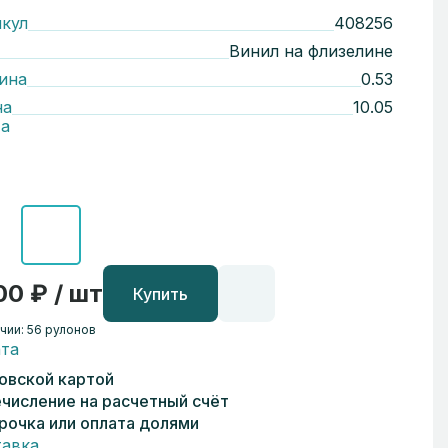
кул
408256
Винил на флизелине
ина
0.53
на
10.05
а
00 ₽ / шт
Купить
чии: 56 рулонов
та
овской картой
числение на расчетный счёт
рочка или оплата долями
авка