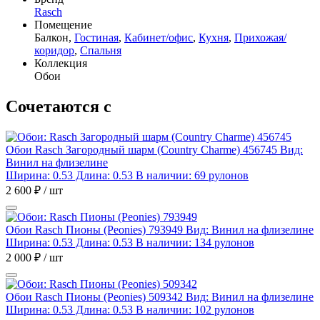
Rasch
Помещение
Балкон,
Гостиная
,
Кабинет/офис
,
Кухня
,
Прихожая/
коридор
,
Спальня
Коллекция
Обои
Сочетаются с
Обои Rasch Загородный шарм (Country Charme) 456745
Вид:
Винил на флизелине
Ширина: 0.53 Длина: 0.53
В наличии: 69 рулонов
2 600 ₽ / шт
Обои Rasch Пионы (Peonies) 793949
Вид: Винил на флизелине
Ширина: 0.53 Длина: 0.53
В наличии: 134 рулонов
2 000 ₽ / шт
Обои Rasch Пионы (Peonies) 509342
Вид: Винил на флизелине
Ширина: 0.53 Длина: 0.53
В наличии: 102 рулонов