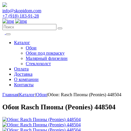
info@skopidom.com
+7 (918) 183-91-28
Каталог
Обои
Обои под покраску
Малярный флизелин
Стеклохолст
Оплата
Доставка
О компании
Контакты
Главная
|
Каталог
|
Обои
|
Обои: Rasch Пионы (Peonies) 448504
Обои Rasch Пионы (Peonies) 448504