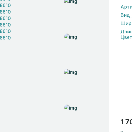
Арти
Вид
Шир
Дли
Цвет
1 7