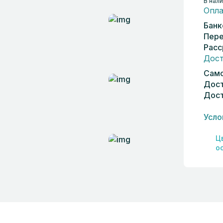
В нали
Опла
Банк
Пере
Расс
Дост
Само
Дост
Дост
Усло
Ц
о