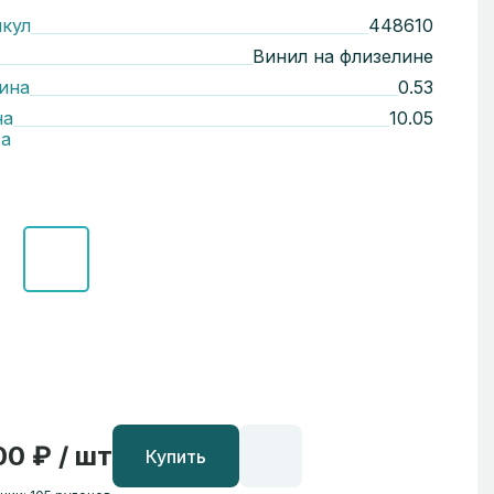
кул
448610
Винил на флизелине
ина
0.53
на
10.05
а
00 ₽ / шт
Купить