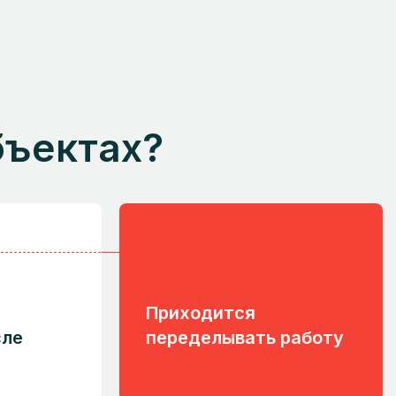
бъектах?
Приходится
сле
переделывать работу