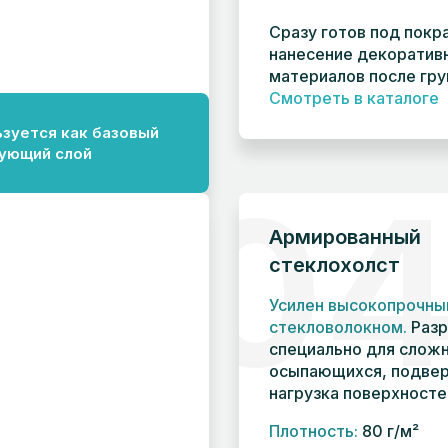
Сразу готов под покр
нанесение декоратив
материалов после гру
Смотреть в каталоге
ьзуется как базовый
ующий слой
0
Армированный
стеклохолст
Усилен высокопрочн
стекловолокном.
Разр
специально для слож
осыпающихся, подве
нагрузка поверхносте
Плотность:
80 г/м²