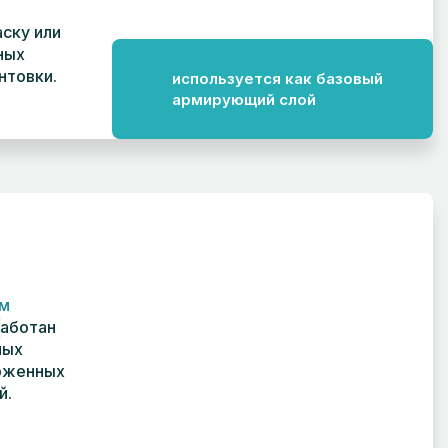
аску или
ных
нтовки.
используется как базовый
армирующий слой
4
ым
аботан
ных
рженных
й.