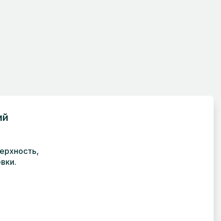
2
ий
ерхность,
вки.