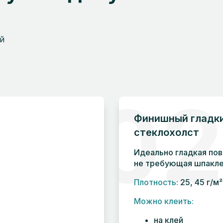
й
0
Финишный гладк
стеклохолст
Идеально гладкая пов
не требующая шпакле
Плотность:
25, 45 г/м²
Можно клеить:
на клей