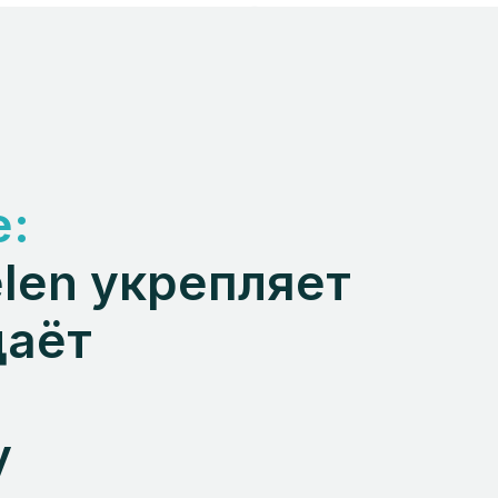
е:
len укрепляет
даёт
у