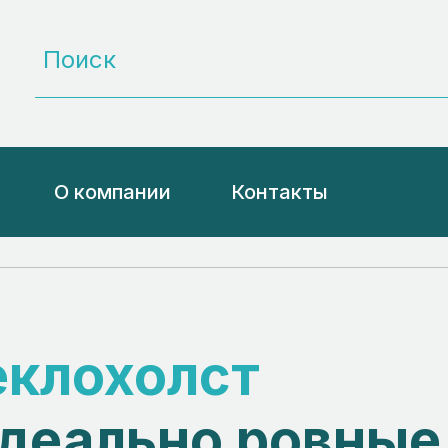
О компании
Контакты
еклохолст
деально ровные